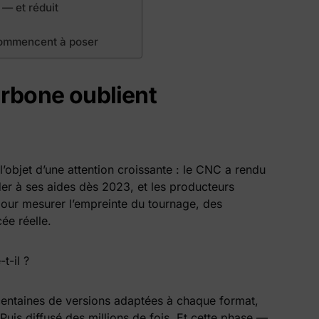
 — et réduit
 commencent à poser
arbone oublient
 l’objet d’une attention croissante : le CNC a rendu
der à ses aides dès 2023, et les producteurs
pour mesurer l’empreinte du tournage, des
ée réelle.
t-il ?
 centaines de versions adaptées à chaque format,
uis diffusé des millions de fois. Et cette phase —