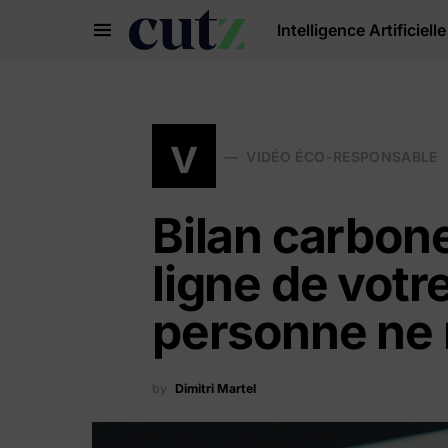
Intelligence Artificielle
Search for:
v
VIDÉO ÉCO-RESPONSABLE
Bilan carbone
ligne de votr
personne ne 
by
Dimitri Martel