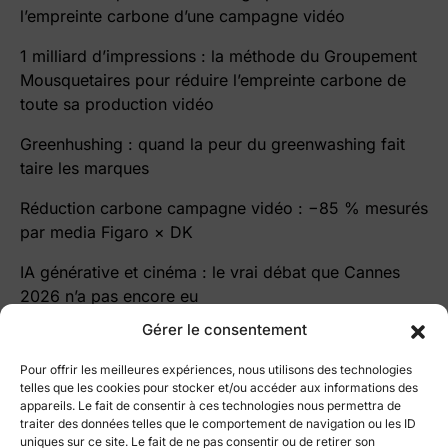
l’empreinte carbone d’une campagne vidéo
1 milliard d’impressions : la méthode du Groupement
Mousquetaires pour réduire l’empreinte carbone de
toute sa production vidéo
Greenhushing : quand la peur du greenwashing fait
taire les marques
Réduction carbone campagne vidéo : −85 % mesurés
par media Figaro × DK
IA générative et cinéma : le vrai débat que Cannes
2026 n’a pas encore eu
Gérer le consentement
Pour offrir les meilleures expériences, nous utilisons des technologies
telles que les cookies pour stocker et/ou accéder aux informations des
appareils. Le fait de consentir à ces technologies nous permettra de
traiter des données telles que le comportement de navigation ou les ID
le blog Cutz
uniques sur ce site. Le fait de ne pas consentir ou de retirer son