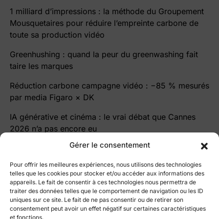
1 milliard d’impressions : la méthode du Groupement
Mousquetaires pour réduire l’empreinte carbone de
toute sa production vidéo
Greenhushing : quand la peur du greenwashing fait
taire les marques
Réduction carbone campagne vidéo : −85 % mesurés
par media Figaro × DK
IA générative et cinéma : le vrai débat que Cannes
2026 n’a pas encore eu
Gérer le consentement
Pour offrir les meilleures expériences, nous utilisons des technologies
telles que les cookies pour stocker et/ou accéder aux informations des
appareils. Le fait de consentir à ces technologies nous permettra de
traiter des données telles que le comportement de navigation ou les ID
le blog Cutz
uniques sur ce site. Le fait de ne pas consentir ou de retirer son
consentement peut avoir un effet négatif sur certaines caractéristiques
Le blog par ©
Vidmizer
et fonctions.
All right reserved 2025