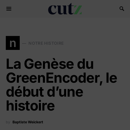
Search for:
n
NOTRE HISTOIRE
La Genèse du
GreenEncoder, le
début d’une
histoire
by
Baptiste Weickert