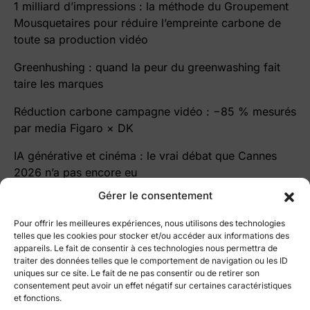
1 milliard d’impressions : la méthode du Groupement
Mousquetaires pour réduire l’empreinte carbone de
toute sa production vidéo
Greenhushing : quand la peur du greenwashing fait
taire les marques
Réduction carbone campagne vidéo : −85 % mesurés
par media Figaro × DK
IA générative et cinéma : le vrai débat que Cannes
2026 n’a pas encore eu
Gérer le consentement
Pour offrir les meilleures expériences, nous utilisons des technologies
telles que les cookies pour stocker et/ou accéder aux informations des
appareils. Le fait de consentir à ces technologies nous permettra de
traiter des données telles que le comportement de navigation ou les ID
le blog Cutz
uniques sur ce site. Le fait de ne pas consentir ou de retirer son
consentement peut avoir un effet négatif sur certaines caractéristiques
Le blog par ©
Vidmizer
et fonctions.
All right reserved 2025