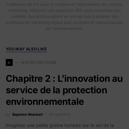
l'utilisation de l’IA pour la création et l’optimisation de contenu
marketing, intégrant une approche SEO pour maximiser leur
visibilité. Ses articles aident les entreprises à adopter des
pratiques de marketing digital plus durables et respectueuses
de l'environnement.
YOU MAY ALSO LIKE
n
NOTRE HISTOIRE
Chapitre 2 : L’innovation au
service de la protection
environnementale
by
Baptiste Weickert
29 mai 2023
Imaginez une petite graine tombée sur le sol de la