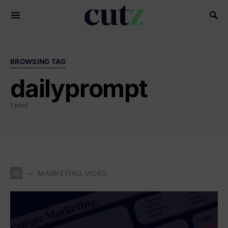
Search for:
BROWSING TAG
dailyprompt
1 post
m
MARKETING VIDÉO