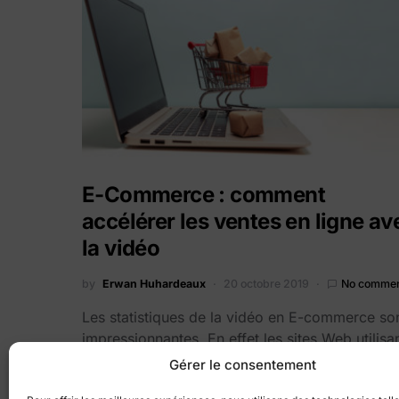
E-Commerce : comment
accélérer les ventes en ligne av
la vidéo
by
Erwan Huhardeaux
20 octobre 2019
No comme
Les statistiques de la vidéo en E-commerce so
impressionnantes. En effet les sites Web utilisa
des vidéos engendrent…
Gérer le consentement