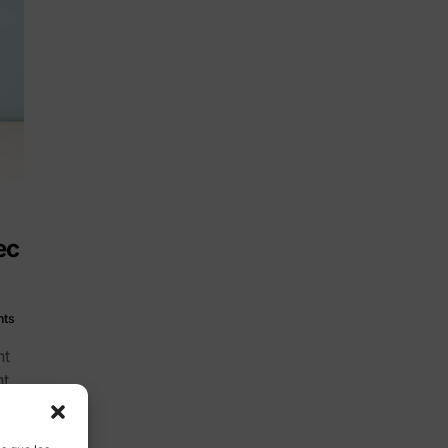
ec
nts
nt
nt