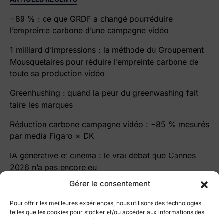
−89 % : ce que GRDF a changé pourréduire
l’empreinte carbone d’une campagne vidéo
1 milliard d’impressions : la méthode du Groupement
Mousquetaires pour réduire l’empreinte carbone de
toute sa production vidéo
Greenhushing : quand la peur du greenwashing fait
taire les marques
Réduction carbone campagne vidéo : −85 % mesurés
par media Figaro × DK
IA générative et cinéma : le vrai débat que Cannes
2026 n’a pas encore eu
Gérer le consentement
Pour offrir les meilleures expériences, nous utilisons des technologies
telles que les cookies pour stocker et/ou accéder aux informations des