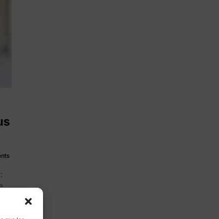
us
nts
:
e