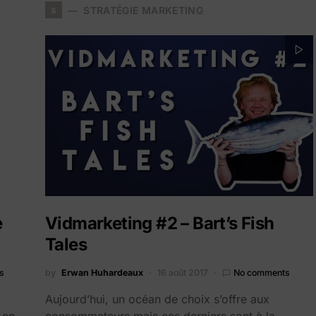
s
STRATÉGIE MARKETING
e
Vidmarketing #2 – Bart’s Fish
Tales
s
by
Erwan Huhardeaux
16 août 2017
No comments
Aujourd’hui, un océan de choix s’offre aux