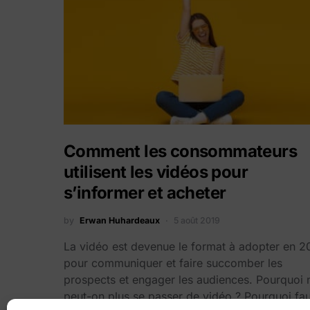
Comment les consommateurs
utilisent les vidéos pour
s’informer et acheter
by
Erwan Huhardeaux
5 août 2019
La vidéo est devenue le format à adopter en 
pour communiquer et faire succomber les
prospects et engager les audiences. Pourquoi 
peut-on plus se passer de vidéo ? Pourquoi faut