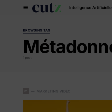
Intelligence Artificielle
Search for:
BROWSING TAG
Métadonn
1 post
m
MARKETING VIDÉO