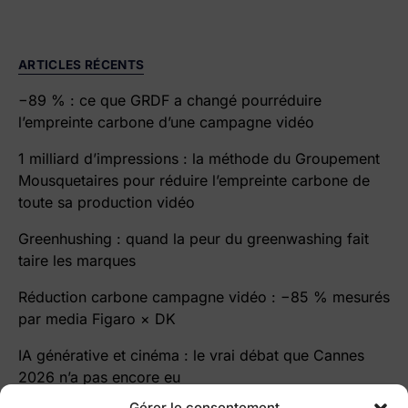
ARTICLES RÉCENTS
−89 % : ce que GRDF a changé pourréduire
l’empreinte carbone d’une campagne vidéo
1 milliard d’impressions : la méthode du Groupement
Mousquetaires pour réduire l’empreinte carbone de
toute sa production vidéo
Greenhushing : quand la peur du greenwashing fait
taire les marques
Réduction carbone campagne vidéo : −85 % mesurés
par media Figaro × DK
IA générative et cinéma : le vrai débat que Cannes
2026 n’a pas encore eu
Gérer le consentement