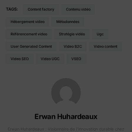
TAGS:
content factory
contenu vidéo
Hébergement video
Métadonnées
référencement video
stratégie vidéo
ugc
User Generated Content
Video B2C
video content
video SEO
Video UGC
VSEO
Erwan Huhardeaux
Erwan Huhardeaux : Visionnaire de l'innovation durable chez