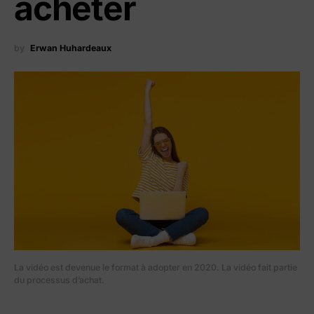
acheter
by
Erwan Huhardeaux
La vidéo est devenue le format à adopter en 2020. La vidéo fait partie
du processus d’achat.