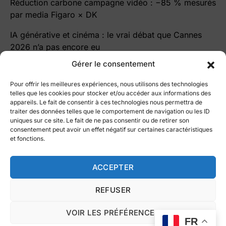
Réduction carbone campagne vidéo : −85 % mesurés
par media Figaro × DK
IA générative et cinéma : le vrai débat que Cannes
2026 n’a pas encore eu
Gérer le consentement
Pour offrir les meilleures expériences, nous utilisons des technologies
telles que les cookies pour stocker et/ou accéder aux informations des
appareils. Le fait de consentir à ces technologies nous permettra de
traiter des données telles que le comportement de navigation ou les ID
le blog Cutz
uniques sur ce site. Le fait de ne pas consentir ou de retirer son
consentement peut avoir un effet négatif sur certaines caractéristiques
Le blog par ©
Vidmizer
et fonctions.
All right reserved 2025
Fait à Paris avec ❤️
Intelligence Artificielle
Vidéo éco-responsable
ACCEPTER
Nous contacter
Marketing vidéo
REFUSER
Conditions Générales d’Utilisation
Politique de confidentialité
VOIR LES PRÉFÉRENCES
Politique de cookies (UE)
FR