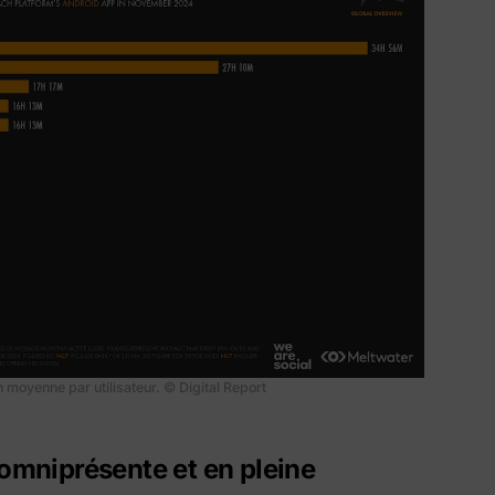
oyenne par utilisateur. © Digital Report
mniprésente et en pleine