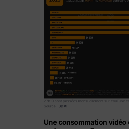
27h10 sont passées mensuellement sur YouTube en m
Source :
BDM
Une consommation vidéo o