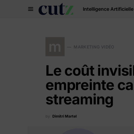
Intelligence Artificielle
Search for:
m
MARKETING VIDÉO
Le coût invisi
empreinte c
streaming
by
Dimitri Martel