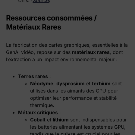
Unis. (
Source
)
Ressources consommées /
Matériaux Rares
La fabrication des cartes graphiques, essentielles à la
GenAI vidéo, repose sur des
matériaux rares
, dont
l’extraction a un impact environnemental majeur :
Terres rares
:
Néodyme
,
dysprosium
et
terbium
sont
utilisés dans les aimants des GPU pour
optimiser leur performance et stabilité
thermique.
Métaux critiques
:
Cobalt
et
lithium
sont indispensables pour
les batteries alimentant les systèmes GPU,
tandis que le
cuivre
est crucial pour les