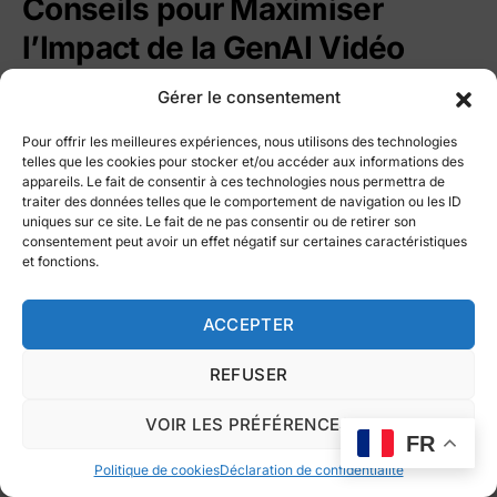
Conseils pour Maximiser
l’Impact de la GenAI Vidéo
Gérer le consentement
Pour tirer le meilleur parti de cette technologie, voici
quelques recommandations :
Pour offrir les meilleures expériences, nous utilisons des technologies
telles que les cookies pour stocker et/ou accéder aux informations des
appareils. Le fait de consentir à ces technologies nous permettra de
traiter des données telles que le comportement de navigation ou les ID
Choisissez les bons outils :
Identifiez ceux qui
uniques sur ce site. Le fait de ne pas consentir ou de retirer son
répondent spécifiquement à vos besoins.
consentement peut avoir un effet négatif sur certaines caractéristiques
Associez IA et humain :
Laissez l’IA automatiser
et fonctions.
les tâches répétitives et concentrez-vous sur la
stratégie créative.
ACCEPTER
Adoptez une approche durable :
Minimisez
l’empreinte écologique de vos vidéos avec des
REFUSER
solutions comme CUTZ.
Testez et apprenez :
Expérimentez pour
VOIR LES PRÉFÉRENCES
FR
trouver le bon équilibre entre efficacité et
créativité.
Politique de cookies
Déclaration de confidentialité