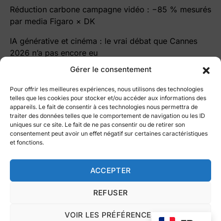
Réduction carbone campagne vidéo : −85 % mesurés
par media Figaro × DK
IA générative et cinéma : le vrai débat que Cannes
2026 n’a pas encore eu
Gérer le consentement
Pour offrir les meilleures expériences, nous utilisons des technologies
telles que les cookies pour stocker et/ou accéder aux informations des
appareils. Le fait de consentir à ces technologies nous permettra de
traiter des données telles que le comportement de navigation ou les ID
le blog Cutz
uniques sur ce site. Le fait de ne pas consentir ou de retirer son
consentement peut avoir un effet négatif sur certaines caractéristiques
Le blog par ©
Vidmizer
et fonctions.
All right reserved 2025
Fait à Paris avec ❤️
Intelligence Artificielle
Vidéo éco-responsable
ACCEPTER
Nous contacter
Marketing vidéo
REFUSER
Conditions Générales d’Utilisation
Politique de confidentialité
VOIR LES PRÉFÉRENCES
Politique de cookies (UE)