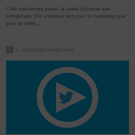
C’est maintenant avéré, la vidéo s’impose aux
entreprises. Elle s’impose tant pour le marketing que
pour la vente,…
s
STRATÉGIE MARKETING