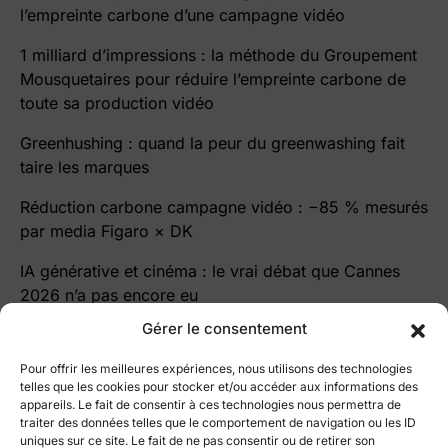
l’empreinte carbone d’une campagne vidéo
1 milliard d’impressions : la méthode du Groupement
Mousquetaires pour réduire l’empreinte carbone de
toute sa production vidéo
Greenhushing : quand la peur du greenwashing fait
taire les marques
Réduction carbone campagne vidéo : −85 % mesurés
par media Figaro × DK
IA générative et cinéma : le vrai débat que Cannes
2026 n’a pas encore eu
Gérer le consentement
Pour offrir les meilleures expériences, nous utilisons des technologies
telles que les cookies pour stocker et/ou accéder aux informations des
appareils. Le fait de consentir à ces technologies nous permettra de
traiter des données telles que le comportement de navigation ou les ID
le blog Cutz
uniques sur ce site. Le fait de ne pas consentir ou de retirer son