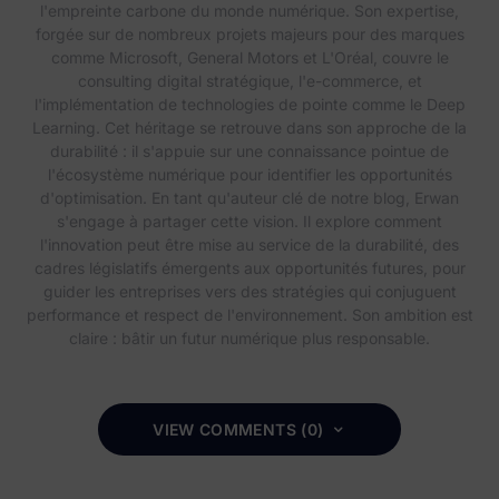
l'empreinte carbone du monde numérique. Son expertise,
forgée sur de nombreux projets majeurs pour des marques
comme Microsoft, General Motors et L'Oréal, couvre le
consulting digital stratégique, l'e-commerce, et
l'implémentation de technologies de pointe comme le Deep
Learning. Cet héritage se retrouve dans son approche de la
durabilité : il s'appuie sur une connaissance pointue de
l'écosystème numérique pour identifier les opportunités
d'optimisation. En tant qu'auteur clé de notre blog, Erwan
s'engage à partager cette vision. Il explore comment
l'innovation peut être mise au service de la durabilité, des
cadres législatifs émergents aux opportunités futures, pour
guider les entreprises vers des stratégies qui conjuguent
performance et respect de l'environnement. Son ambition est
claire : bâtir un futur numérique plus responsable.
VIEW COMMENTS (0)