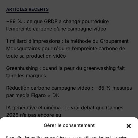
ARTICLES RÉCENTS
−89 % : ce que GRDF a changé pourréduire
l’empreinte carbone d’une campagne vidéo
1 milliard d’impressions : la méthode du Groupement
Mousquetaires pour réduire l’empreinte carbone de
toute sa production vidéo
Greenhushing : quand la peur du greenwashing fait
taire les marques
Réduction carbone campagne vidéo : −85 % mesurés
par media Figaro × DK
IA générative et cinéma : le vrai débat que Cannes
2026 n’a pas encore eu
Gérer le consentement
Pour offrir les meilleures expériences, nous utilisons des technologies