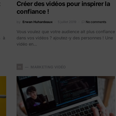
t
Créer des vidéos pour inspirer la
confiance !
by
Erwan Huhardeaux
5 juillet 2019
No comments
Vous voulez que votre audience ait plus confiance
s à
dans vos vidéos ? ajoutez-y des personnes ! Une
vidéo en…
m
MARKETING VIDÉO