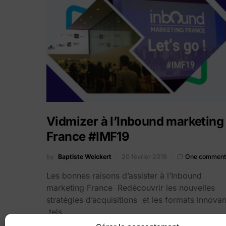
Vidmizer à l’Inbound marketing
France #IMF19
by
Baptiste Weickert
20 février 2019
One comment
Les bonnes raisons d’assister à l’Inbound
marketing France Redécouvrir les nouvelles
stratégies d’acquisitions et les formats innova
tels…