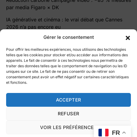
Réduction carbone campagne vidéo : −85 % mesurés
par media Figaro × DK
IA générative et cinéma : le vrai débat que Cannes
2026 n’a pas encore eu
Gérer le consentement
Pour offrir les meilleures expériences, nous utilisons des technologies
telles que les cookies pour stocker et/ou accéder aux informations des
appareils. Le fait de consentir à ces technologies nous permettra de
traiter des données telles que le comportement de navigation ou les ID
le blog Cutz
uniques sur ce site. Le fait de ne pas consentir ou de retirer son
consentement peut avoir un effet négatif sur certaines caractéristiques
Le blog par ©
Vidmizer
et fonctions.
All right reserved 2025
Fait à Paris avec ❤️
Intelligence Artificielle
Vidéo éco-responsable
ACCEPTER
Nous contacter
Marketing vidéo
REFUSER
Conditions Générales d’Utilisation
Politique de confidentialité
VOIR LES PRÉFÉRENCES
Politique de cookies (UE)
FR