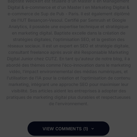
Baptiste Weickert est titulaire d'un Master II en Management
Digital & e-commerce et d'un Master I en Marketing Digital &
e-commerce de Sup de Pub - Paris. Il est également diplômé
de l'IUT Besançon-Vesoul. Certifié par Semrush et Google
Analytics, il possède une expertise technique et stratégique
en marketing digital. Baptiste excelle dans la création de
stratégies digitales, l'optimisation SEO, et la gestion des
réseaux sociaux. Il est un expert en SEO et stratégie digitale,
consultant freelance après avoir été Responsable Marketing
Digital Junior chez CUTZ. En tant qu'auteur de notre blog, il a
abordé des thèmes comme l'éco-innovation dans le marketing
vidéo, l'impact environnemental des médias numériques, et
l'utilisation de l’IA pour la création et l’optimisation de contenu
marketing, intégrant une approche SEO pour maximiser leur
visibilité. Ses articles aident les entreprises à adopter des
pratiques de marketing digital plus durables et respectueuses
de l'environnement.
VIEW COMMENTS (1)