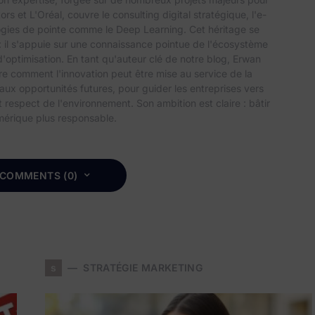
et L'Oréal, couvre le consulting digital stratégique, l'e-
gies de pointe comme le Deep Learning. Cet héritage se
: il s'appuie sur une connaissance pointue de l'écosystème
d'optimisation. En tant qu'auteur clé de notre blog, Erwan
ore comment l'innovation peut être mise au service de la
 aux opportunités futures, pour guider les entreprises vers
respect de l'environnement. Son ambition est claire : bâtir
mérique plus responsable.
 COMMENTS (0)
s
STRATÉGIE MARKETING