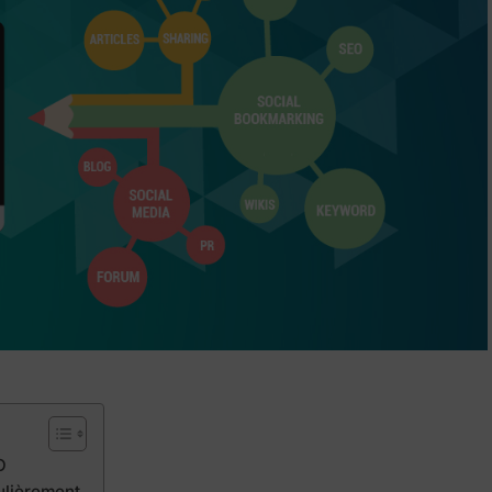
O
gulièrement