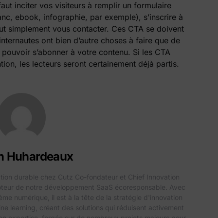
aut inciter vos visiteurs à remplir un formulaire
nc, ebook, infographie, par exemple), s’inscrire à
out simplement vous contacter. Ces CTA se doivent
s internautes ont bien d’autre choses à faire que de
 pouvoir s’abonner à votre contenu. Si les CTA
on, les lecteurs seront certainement déjà partis.
n Huhardeaux
ation durable chez Cutz Co-fondateur et Chief Innovation
moteur de notre développement SaaS écoresponsable. Avec
e numérique, il est à la tête de la stratégie d'innovation
chine learning, créant des solutions qui réduisent activement
n expertise, forgée sur de nombreux projets majeurs pour