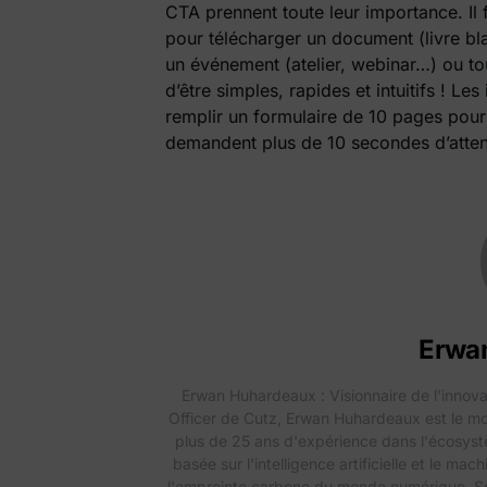
CTA prennent toute leur importance. Il f
pour télécharger un document (livre bla
un événement (atelier, webinar…) ou t
d’être simples, rapides et intuitifs ! Le
remplir un formulaire de 10 pages pour
demandent plus de 10 secondes d’attenti
Erwa
Erwan Huhardeaux : Visionnaire de l'innov
Officer de Cutz, Erwan Huhardeaux est le 
plus de 25 ans d'expérience dans l'écosystèm
basée sur l'intelligence artificielle et le ma
l'empreinte carbone du monde numérique. So