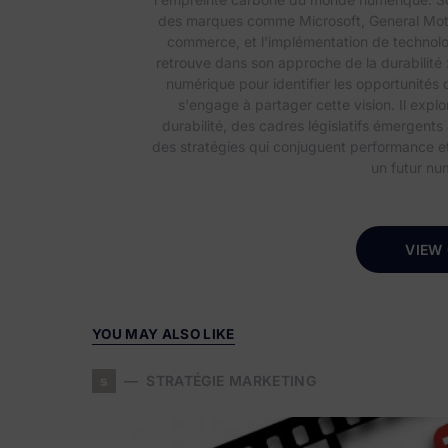
des marques comme Microsoft, General Motors 
commerce, et l'implémentation de technolo
retrouve dans son approche de la durabilité 
numérique pour identifier les opportunités 
s'engage à partager cette vision. Il expl
durabilité, des cadres législatifs émergents
des stratégies qui conjuguent performance et 
un futur nu
VIEW
YOU MAY ALSO LIKE
s
STRATÉGIE MARKETING