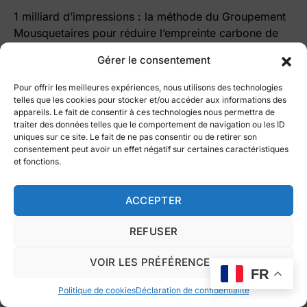
1 milliard d’impressions : la méthode du Groupement
Mousquetaires pour réduire l’empreinte carbone de
toute sa production vidéo
Gérer le consentement
Greenhushing : quand la peur du greenwashing fait
Pour offrir les meilleures expériences, nous utilisons des technologies
taire les marques
telles que les cookies pour stocker et/ou accéder aux informations des
appareils. Le fait de consentir à ces technologies nous permettra de
Réduction carbone campagne vidéo : −85 % mesurés
traiter des données telles que le comportement de navigation ou les ID
par media Figaro × DK
uniques sur ce site. Le fait de ne pas consentir ou de retirer son
consentement peut avoir un effet négatif sur certaines caractéristiques
et fonctions.
IA générative et cinéma : le vrai débat que Cannes
2026 n’a pas encore eu
ACCEPTER
REFUSER
VOIR LES PRÉFÉRENCES
FR
le blog Cutz
Politique de cookies
Déclaration de confidentialité
Le blog par ©
Vidmizer
All right reserved 2025