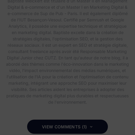
Baptiste Weickert est titulaire d'un Master II en Management
Digital & e-commerce et d'un Master I en Marketing Digital &
e-commerce de Sup de Pub - Paris. Il est également diplômé
de l'IUT Besançon-Vesoul. Certifié par Semrush et Google
Analytics, il possède une expertise technique et stratégique
en marketing digital. Baptiste excelle dans la création de
stratégies digitales, l'optimisation SEO, et la gestion des
réseaux sociaux. Il est un expert en SEO et stratégie digitale,
consultant freelance après avoir été Responsable Marketing
Digital Junior chez CUTZ. En tant qu'auteur de notre blog, il a
abordé des thèmes comme l'éco-innovation dans le marketing
vidéo, l'impact environnemental des médias numériques, et
l'utilisation de l’IA pour la création et l’optimisation de contenu
marketing, intégrant une approche SEO pour maximiser leur
visibilité. Ses articles aident les entreprises à adopter des
pratiques de marketing digital plus durables et respectueuses
de l'environnement.
VIEW COMMENTS (1)