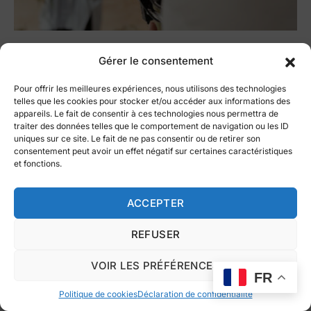
Vidéo marketing vs vidéos
Gérer le consentement
“tout court” , quelles
Pour offrir les meilleures expériences, nous utilisons des technologies
telles que les cookies pour stocker et/ou accéder aux informations des
différences ?
appareils. Le fait de consentir à ces technologies nous permettra de
traiter des données telles que le comportement de navigation ou les ID
uniques sur ce site. Le fait de ne pas consentir ou de retirer son
by
Erwan Huhardeaux
5 juin 2020
consentement peut avoir un effet négatif sur certaines caractéristiques
et fonctions.
Une vidéo marketing est une vidéo souvent courte,
bien ciblée, qui adresse un message clair sur un
ACCEPTER
produit, un service, avec des arguments bien établis.
Plus..
REFUSER
VOIR LES PRÉFÉRENCES
FR
s
STRATÉGIE MARKETING
Politique de cookies
Déclaration de confidentialité