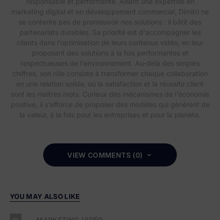
responsable et performante. Alliant une expertise en
marketing digital et en développement commercial, Dimitri ne
se contente pas de promouvoir nos solutions : il bâtit des
partenariats durables. Sa priorité est d'accompagner les
clients dans l'optimisation de leurs contenus vidéo, en leur
proposant des solutions à la fois performantes et
respectueuses de l'environnement. Au-delà des simples
chiffres, son rôle consiste à transformer chaque collaboration
en une relation solide, où la satisfaction et la réussite client
sont les maîtres mots. Curieux des mécanismes de l'économie
positive, il s'efforce de proposer des modèles qui génèrent de
la valeur, à la fois pour les entreprises et pour la planète.
VIEW COMMENTS (0)
YOU MAY ALSO LIKE
m
MARKETING VIDÉO