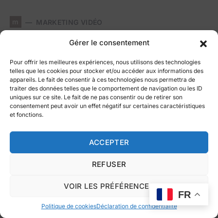
m
MARKETING VIDÉO
Gérer le consentement
Pour offrir les meilleures expériences, nous utilisons des technologies
telles que les cookies pour stocker et/ou accéder aux informations des
appareils. Le fait de consentir à ces technologies nous permettra de
traiter des données telles que le comportement de navigation ou les ID
uniques sur ce site. Le fait de ne pas consentir ou de retirer son
consentement peut avoir un effet négatif sur certaines caractéristiques
et fonctions.
ACCEPTER
REFUSER
Optimisation vidéo : mettre
VOIR LES PRÉFÉRENCES
FR
fin au paradoxe de la
Politique de cookies
Déclaration de confidentialité