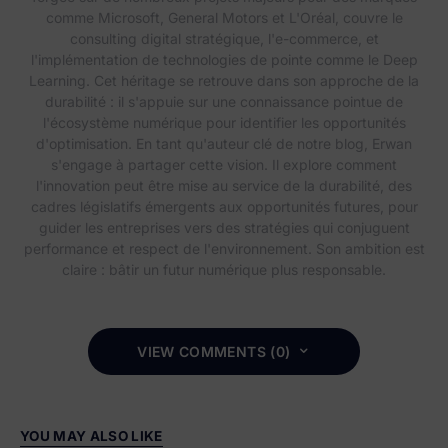
comme Microsoft, General Motors et L'Oréal, couvre le
consulting digital stratégique, l'e-commerce, et
l'implémentation de technologies de pointe comme le Deep
Learning. Cet héritage se retrouve dans son approche de la
durabilité : il s'appuie sur une connaissance pointue de
l'écosystème numérique pour identifier les opportunités
d'optimisation. En tant qu'auteur clé de notre blog, Erwan
s'engage à partager cette vision. Il explore comment
l'innovation peut être mise au service de la durabilité, des
cadres législatifs émergents aux opportunités futures, pour
guider les entreprises vers des stratégies qui conjuguent
performance et respect de l'environnement. Son ambition est
claire : bâtir un futur numérique plus responsable.
VIEW COMMENTS (0)
YOU MAY ALSO LIKE