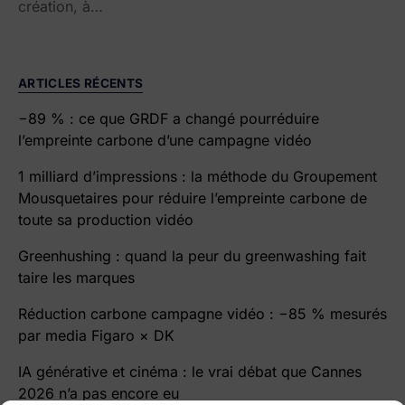
création, à…
ARTICLES RÉCENTS
−89 % : ce que GRDF a changé pourréduire
l’empreinte carbone d’une campagne vidéo
1 milliard d’impressions : la méthode du Groupement
Mousquetaires pour réduire l’empreinte carbone de
toute sa production vidéo
Greenhushing : quand la peur du greenwashing fait
taire les marques
Réduction carbone campagne vidéo : −85 % mesurés
par media Figaro × DK
IA générative et cinéma : le vrai débat que Cannes
2026 n’a pas encore eu