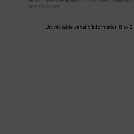
Portrait of nice lovely attractive cheerful cheery positive c
pastel background
Un véritable canal d’information B to B.