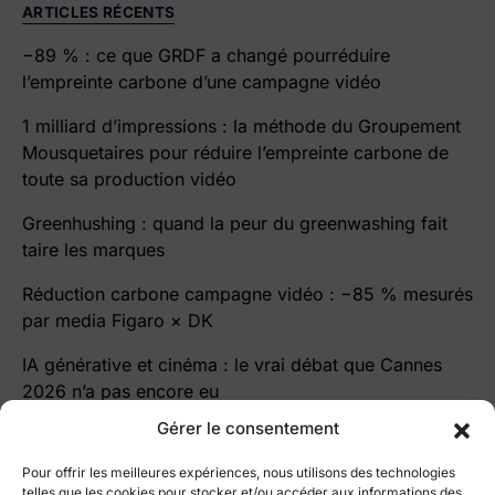
ARTICLES RÉCENTS
−89 % : ce que GRDF a changé pourréduire
l’empreinte carbone d’une campagne vidéo
1 milliard d’impressions : la méthode du Groupement
Mousquetaires pour réduire l’empreinte carbone de
toute sa production vidéo
Greenhushing : quand la peur du greenwashing fait
taire les marques
Réduction carbone campagne vidéo : −85 % mesurés
par media Figaro × DK
IA générative et cinéma : le vrai débat que Cannes
2026 n’a pas encore eu
Gérer le consentement
Pour offrir les meilleures expériences, nous utilisons des technologies
telles que les cookies pour stocker et/ou accéder aux informations des