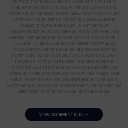
learning, créant des solutions qui réduisent activement
l'empreinte carbone du monde numérique. Son expertise,
forgée sur de nombreux projets majeurs pour des marques
comme Microsoft, General Motors et L'Oréal, couvre le
consulting digital stratégique, l'e-commerce, et
l'implémentation de technologies de pointe comme le Deep
Learning. Cet héritage se retrouve dans son approche de la
durabilité : il s'appuie sur une connaissance pointue de
l'écosystème numérique pour identifier les opportunités
d'optimisation. En tant qu'auteur clé de notre blog, Erwan
s'engage à partager cette vision. Il explore comment
l'innovation peut être mise au service de la durabilité, des
cadres législatifs émergents aux opportunités futures, pour
guider les entreprises vers des stratégies qui conjuguent
performance et respect de l'environnement. Son ambition est
claire : bâtir un futur numérique plus responsable.
VIEW COMMENTS (0)