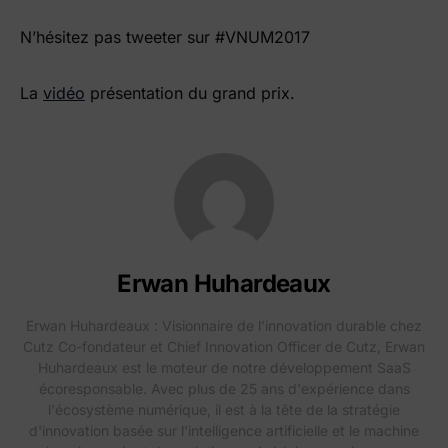
N’hésitez pas tweeter sur #VNUM2017
La
vidéo
présentation du grand prix.
Erwan Huhardeaux
Erwan Huhardeaux : Visionnaire de l'innovation durable chez
Cutz Co-fondateur et Chief Innovation Officer de Cutz, Erwan
Huhardeaux est le moteur de notre développement SaaS
écoresponsable. Avec plus de 25 ans d'expérience dans
l'écosystème numérique, il est à la tête de la stratégie
d'innovation basée sur l'intelligence artificielle et le machine