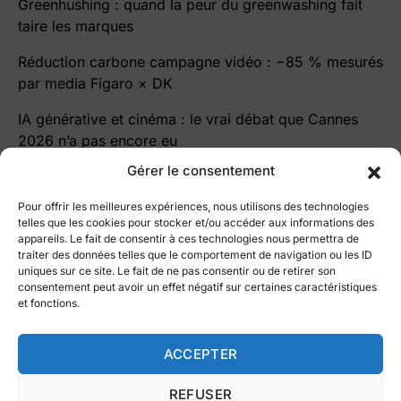
Greenhushing : quand la peur du greenwashing fait
taire les marques
Réduction carbone campagne vidéo : −85 % mesurés
par media Figaro × DK
IA générative et cinéma : le vrai débat que Cannes
2026 n’a pas encore eu
Gérer le consentement
Pour offrir les meilleures expériences, nous utilisons des technologies
telles que les cookies pour stocker et/ou accéder aux informations des
appareils. Le fait de consentir à ces technologies nous permettra de
traiter des données telles que le comportement de navigation ou les ID
le blog Cutz
uniques sur ce site. Le fait de ne pas consentir ou de retirer son
consentement peut avoir un effet négatif sur certaines caractéristiques
Le blog par ©
Vidmizer
et fonctions.
All right reserved 2025
Fait à Paris avec ❤️
Intelligence Artificielle
Vidéo éco-responsable
ACCEPTER
Nous contacter
Marketing vidéo
REFUSER
Conditions Générales d’Utilisation