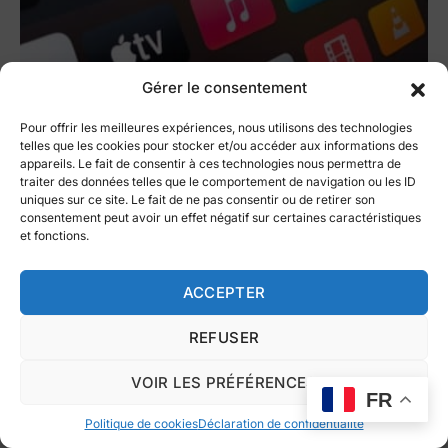
Gérer le consentement
Le futur des spots
Pour offrir les meilleures expériences, nous utilisons des technologies
publicitaires : Pourquoi les
telles que les cookies pour stocker et/ou accéder aux informations des
appareils. Le fait de consentir à ces technologies nous permettra de
annonceurs doivent
traiter des données telles que le comportement de navigation ou les ID
uniques sur ce site. Le fait de ne pas consentir ou de retirer son
repenser leur stratégie
consentement peut avoir un effet négatif sur certaines caractéristiques
et fonctions.
marketing
ACCEPTER
by
Dimitri Martel
17 octobre 2024
No comments
REFUSER
Le marché de la publicité est en pleine mutation.
Alors que la télévision linéaire dominait
VOIR LES PRÉFÉRENCES
historiquement les stratégies…
FR
Politique de cookies
Déclaration de confidentialité