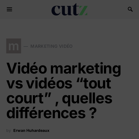
Search for:
m
MARKETING VIDÉO
Vidéo marketing
vs vidéos “tout
court” , quelles
différences ?
by
Erwan Huhardeaux