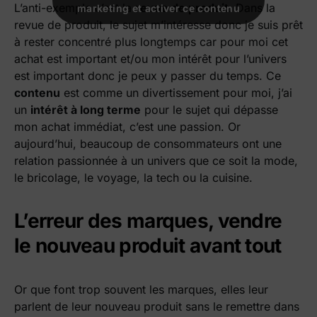
L’anti-exemple c’est la
revue de produit
. Dans la
marketing et activer ce contenu
marketing et activer ce contenu
revue de produit, le sujet m’intéresse donc je suis prêt
à rester concentré plus longtemps car pour moi cet
achat est important et/ou mon intérêt pour l’univers
est important donc je peux y passer du temps. Ce
contenu
est comme un divertissement pour moi, j’ai
un
intérêt à long terme
pour le sujet qui dépasse
mon achat immédiat, c’est une passion. Or
aujourd’hui, beaucoup de consommateurs ont une
relation passionnée à un univers que ce soit la mode,
le bricolage, le voyage, la tech ou la cuisine.
L’erreur des marques, vendre
le nouveau produit avant tout
Or que font trop souvent les marques, elles leur
parlent de leur nouveau produit sans le remettre dans